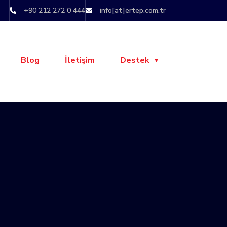
+90 212 272 0 444
info[at]ertep.com.tr
Blog
İletişim
Destek