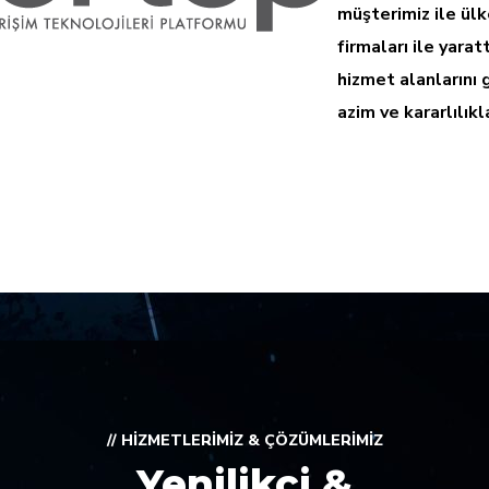
müşterimiz ile ül
firmaları ile yarat
hizmet alanların
azim ve kararlılık
// HIZMETLERIMIZ & ÇÖZÜMLERIMIZ
Yenilikçi &