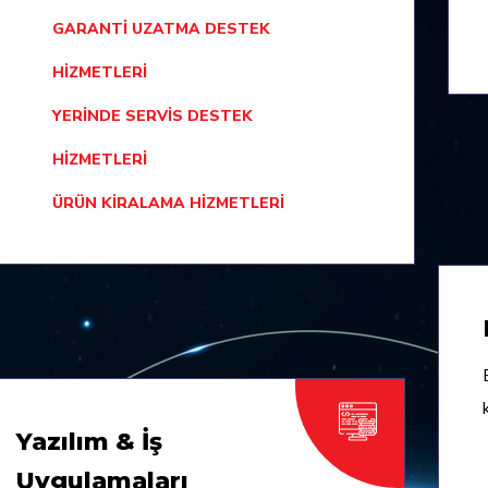
GARANTI UZATMA DESTEK
HIZMETLERI
YERINDE SERVIS DESTEK
HIZMETLERI
ÜRÜN KIRALAMA HIZMETLERI
Yazılım & İş
Uygulamaları