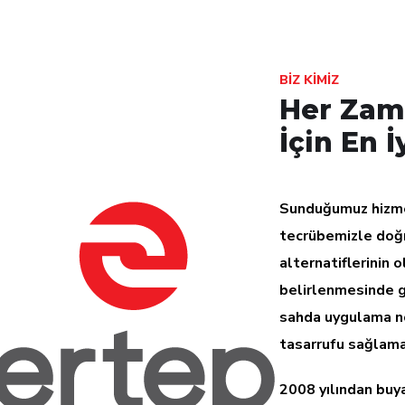
BIZ KIMIZ
Her Zama
İçin En İ
Sunduğumuz hizmet
tecrübemizle doğru
alternatiflerinin
belirlenmesinde 
sahda uygulama n
tasarrufu sağlama
2008 yılından bu