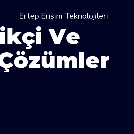
Ertep Erişim Teknolojileri
i
k
ç
i
V
e
Ç
ö
z
ü
m
l
e
r