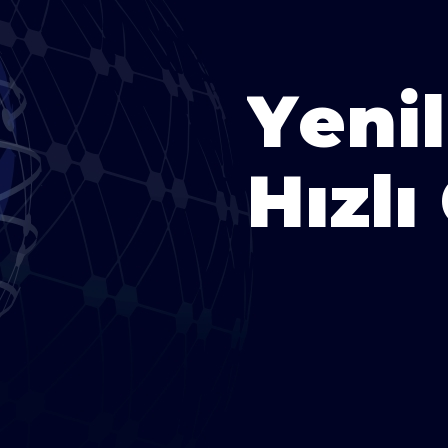
Y
e
n
i
l
H
ı
z
l
ı